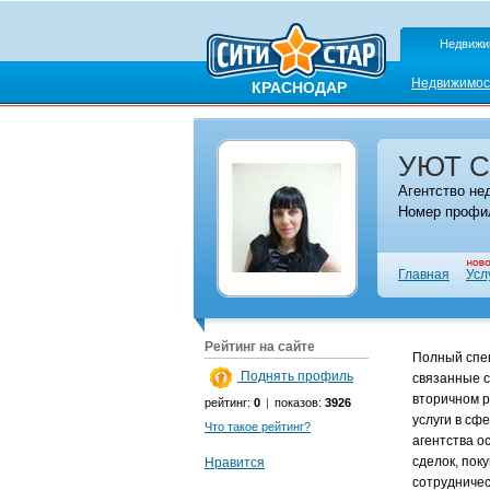
Недвижи
Недвижимос
КРАСНОДАР
УЮТ 
Агентство не
Номер профил
Главная
Усл
Рейтинг на сайте
Полный спек
Поднять профиль
связанные с
вторичном р
рейтинг:
0
|
показов:
3926
услуги в сф
Что такое рейтинг?
агентства о
сделок, пок
Нравится
сотрудничес