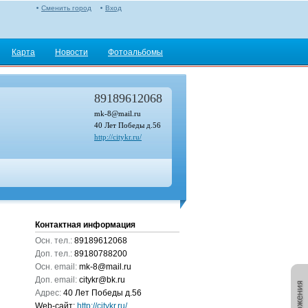
Сменить город
Вход
Карта
Новости
Фотоальбомы
89189612068
mk-8@mail.ru
40 Лет Победы д.56
http://citykr.ru/
Контактная информация
Осн. тел.:
89189612068
Доп. тел.:
89180788200
Осн. email:
mk-8@mail.ru
Доп. email:
citykr@bk.ru
Адрес:
40 Лет Победы д.56
Web-сайт:
http://citykr.ru/