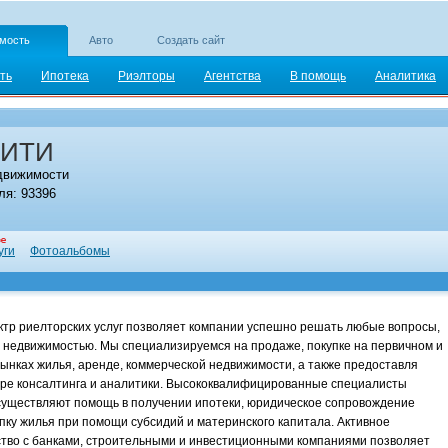
мость
Авто
Создать сайт
ть
Ипотека
Риэлторы
Агентства
В помощь
Аналитика
СИТИ
движимости
я: 93396
уги
Фотоальбомы
тр риелторских услуг позволяет компании успешно решать любые вопросы,
 недвижимостью. Мы специализируемся на продаже, покупке на первичном и
ынках жилья, аренде, коммерческой недвижимости, а также предоставля
ере консалтинга и аналитики. Высококвалифицированные специалисты
существляют помощь в получении ипотеки, юридическое сопровождение
упку жилья при помощи субсидий и материнского капитала. Активное
тво с банками, строительными и инвестиционными компаниями позволяет